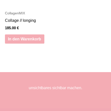
CollagenMIX
Collage // longing
185.00
€
In den Warenkorb
unsichtbares sichtbar machen.